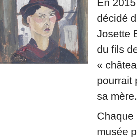
En 2015, 
décidé d
Josette B
du fils d
« châtea
pourrait
sa mère.
Chaque a
musée p