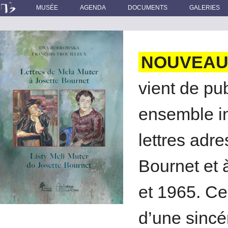
MUSÉE
AGENDA
DOCUMENTS
GALERIES
NOUVEAU
vient de pu
ensemble in
lettres adr
Bournet et 
et 1965. Ces
d’une sincé