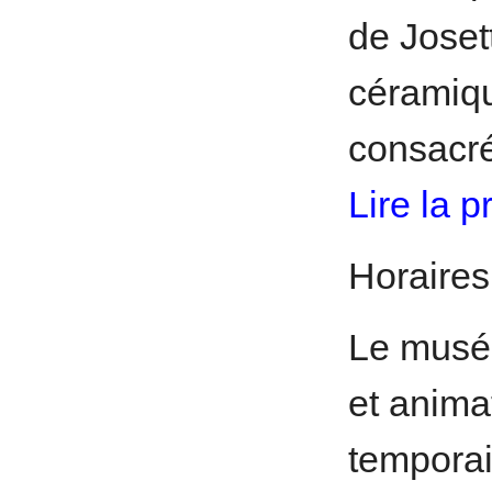
de Joset
céramiqu
consacr
Lire la p
Horaires 
Le musée
et anima
temporai