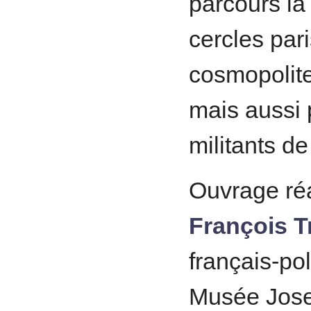
parcours la
cercles pari
cosmopolites
mais aussi p
militants d
Ouvrage ré
François T
français-pol
Musée Joset